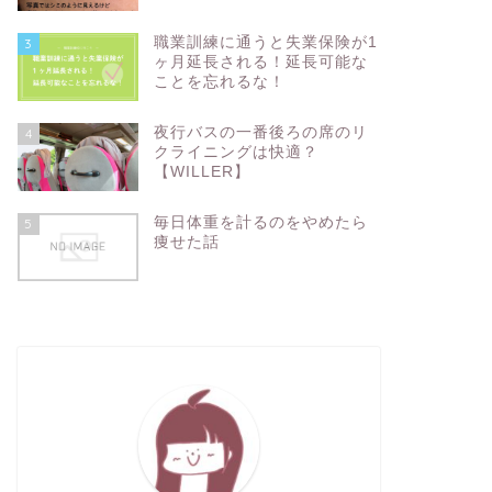
職業訓練に通うと失業保険が1
3
ヶ月延長される！延長可能な
ことを忘れるな！
夜行バスの一番後ろの席のリ
4
クライニングは快適？
【WILLER】
毎日体重を計るのをやめたら
5
痩せた話