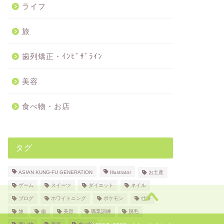
ライフ
旅
歯列矯正・ｲﾝﾋﾞｻﾞﾗｲﾝ
美容
食べ物・お店
タグ
ASIAN KUNG-FU GENERATION
Illustrator
お土産
ゲーム
スイーツ
ダイエット
ネイル
ブログ
ホワイトニング
ポケモン
仕事
旅
歯
美容
職業訓練
脱毛