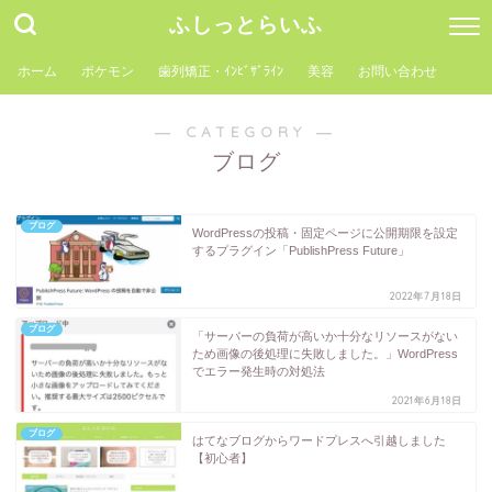
ふしっとらいふ
ホーム
ポケモン
歯列矯正・ｲﾝﾋﾞｻﾞﾗｲﾝ
美容
お問い合わせ
― CATEGORY ―
ブログ
ブログ
WordPressの投稿・固定ページに公開期限を設定
するプラグイン「PublishPress Future」
2022年7月18日
ブログ
「サーバーの負荷が高いか十分なリソースがない
ため画像の後処理に失敗しました。」WordPress
でエラー発生時の対処法
2021年6月18日
ブログ
はてなブログからワードプレスへ引越しました
【初心者】