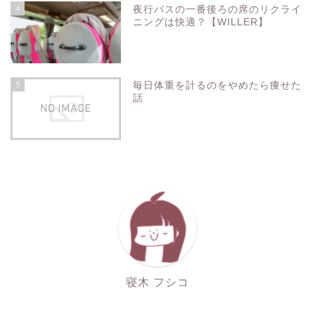
4
夜行バスの一番後ろの席のリクライ
ニングは快適？【WILLER】
5
毎日体重を計るのをやめたら痩せた
話
寝木 フシコ