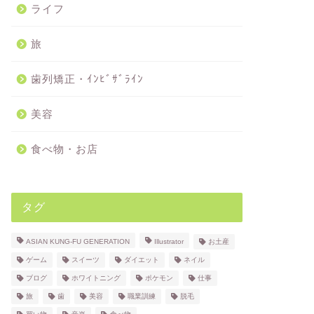
ライフ
旅
歯列矯正・ｲﾝﾋﾞｻﾞﾗｲﾝ
美容
食べ物・お店
タグ
ASIAN KUNG-FU GENERATION
Illustrator
お土産
ゲーム
スイーツ
ダイエット
ネイル
ブログ
ホワイトニング
ポケモン
仕事
旅
歯
美容
職業訓練
脱毛