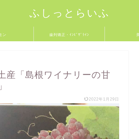
ふしっとらいふ
モン
歯列矯正・ｲﾝﾋﾞｻﾞﾗｲﾝ
土産「島根ワイナリーの甘
」
2022年1月29日