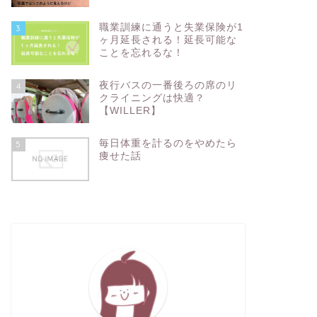
職業訓練に通うと失業保険が1
3
ヶ月延長される！延長可能な
ことを忘れるな！
夜行バスの一番後ろの席のリ
4
クライニングは快適？
【WILLER】
毎日体重を計るのをやめたら
5
痩せた話