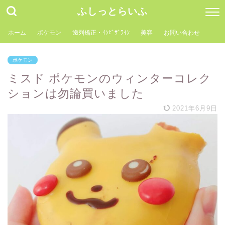
ふしっとらいふ
ホーム
ポケモン
歯列矯正・ｲﾝﾋﾞｻﾞﾗｲﾝ
美容
お問い合わせ
ポケモン
ミスド ポケモンのウィンターコレク
ションは勿論買いました
2021年6月9日