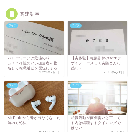
関連記事
ライフ
ライフ
ハローワークは最強の味
【実体験】職業訓練のWebデ
方！？相性のいい担当者を指
ザインコースって実際どんな
名して転職活動を優位にする
感じ？
2022年2月3日
2021年6月8日
ライフ
ライフ
AirPodsから音が出なくなった
転職活動が面倒臭いと言って
時の対処法
る内は転職するタイミングで
はない