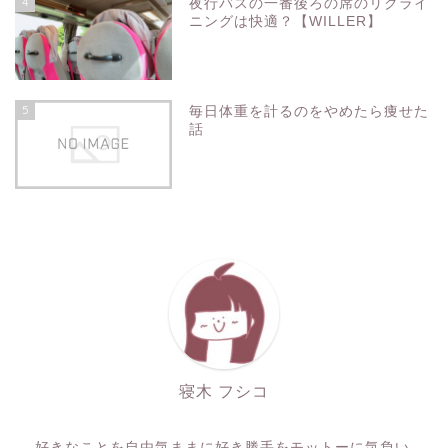
4
夜行バスの一番後ろの席のリクライ
ニングは快適？【WILLER】
5
毎日体重を計るのをやめたら痩せた
話
寝木 フシコ
好きなことを自由気ままに好き勝手をモットーに気負い