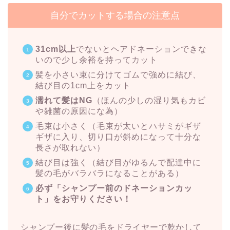
自分でカットする場合の注意点
31cm以上
でないとヘアドネーションできな
いので少し余裕を持ってカット
髪を小さい束に分けてゴムで強めに結び、
結び目の1cm上をカット
濡れて髪はNG
（ほんの少しの湿り気もカビ
や雑菌の原因にな為）
毛束は小さく（毛束が太いとハサミがギザ
ギザに入り、切り口が斜めになって十分な
長さが取れない）
結び目は強く（結び目がゆるんで配達中に
髪の毛がバラバラになることがある）
必ず「シャンプー前のドネーションカッ
ト」をお守りください！
シャンプー後に髪の毛をドライヤーで乾かして